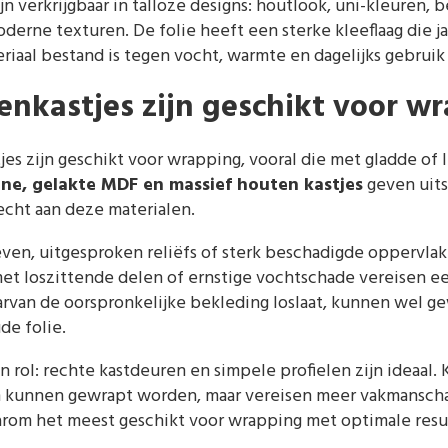
n verkrijgbaar in talloze designs: houtlook, uni-kleuren, 
rne texturen. De folie heeft een sterke kleeflaag die ja
teriaal bestand is tegen vocht, warmte en dagelijks gebruik
nkastjes zijn geschikt voor w
s zijn geschikt voor wrapping, vooral die met gladde of 
ne, gelakte MDF en massief houten kastjes
geven uits
echt aan deze materialen.
ven, uitgesproken reliëfs of sterk beschadigde oppervlak
met loszittende delen of ernstige vochtschade vereisen eer
arvan de oorspronkelijke bekleding loslaat, kunnen wel 
de folie.
 rol: rechte kastdeuren en simpele profielen zijn ideaal.
ten kunnen gewrapt worden, maar vereisen meer vakmansch
arom het meest geschikt voor wrapping met optimale resu