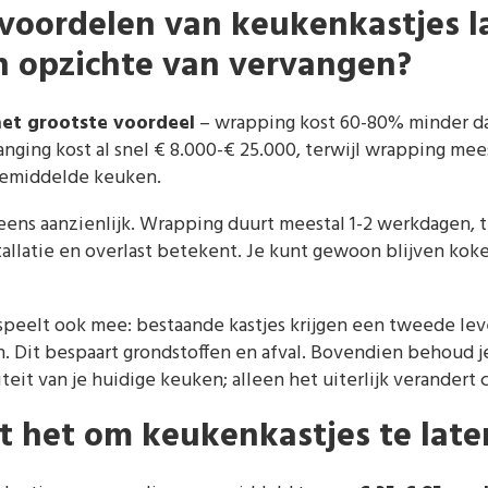
 voordelen van keukenkastjes l
 opzichte van vervangen?
het grootste voordeel
– wrapping kost 60-80% minder da
ing kost al snel € 8.000-€ 25.000, terwijl wrapping mees
 gemiddelde keuken.
eens aanzienlijk. Wrapping duurt meestal 1-2 werkdagen, 
llatie en overlast betekent. Je kunt gewoon blijven koke
speelt ook mee: bestaande kastjes krijgen een tweede leve
 Dit bespaart grondstoffen en afval. Bovendien behoud 
iteit van je huidige keuken; alleen het uiterlijk verandert
t het om keukenkastjes te lat