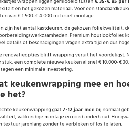
nkastjes wrappen liggen gemiddeld tussen
€ 35-€ 85 per
exiteit en het gekozen materiaal. Voor een standaardkeu
ten van € 1.500-€ 4.000 inclusief montage.
n zijn het aantal kastdeuren, de gekozen foliekwaliteit, 
voorbereidingswerkzaamheden. Premium houtlookfolies ko
eel details of beschadigingen vragen extra tijd en dus hog
 renovatieopties blijft wrapping veruit het voordeligst.
r stuk, een complete nieuwe keuken al snel € 10.000-€ 3
 tegen een minimale investering.
aat keukenwrapping mee en ho
e het?
rachte keukenwrapping gaat
7-12 jaar mee
bij normaal ge
kwaliteit, vakkundige montage en goed onderhoud. Hoogwa
textuur jarenlang zonder te verbleken of los te laten.