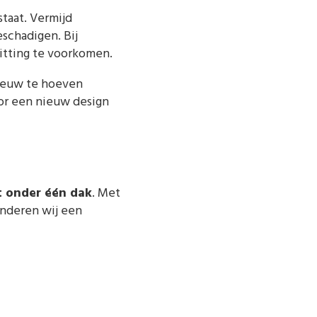
taat. Vermijd
schadigen. Bij
hitting te voorkomen.
nieuw te hoeven
or een nieuw design
t onder één dak
. Met
anderen wij een