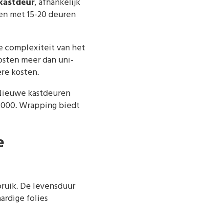
 kastdeur
, afhankelijk
ken met 15-20 deuren
de complexiteit van het
sten meer dan uni-
ere kosten.
 Nieuwe kastdeuren
0.000. Wrapping biedt
e
bruik. De levensduur
ardige folies