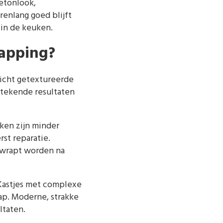
betonlook,
renlang goed blijft
 in de keuken.
rapping?
licht getextureerde
tekende resultaten
ken zijn minder
st reparatie.
gewrapt worden na
 Kastjes met complexe
ap. Moderne, strakke
ltaten.