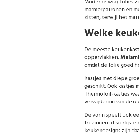
Moderne wrapfolies zij
marmerpatronen en mode
zitten, terwijl het ma
Welke keuke
De meeste keukenkastje
oppervlakken.
Melami
omdat de folie goed h
Kastjes met diepe groe
geschikt. Ook kastjes 
Thermofoil-kastjes wa
verwijdering van de ou
De vorm speelt ook een
frezingen of sierlijs
keukendesigns zijn da