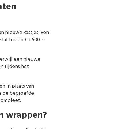
aten
n nieuwe kastjes. Een
tal tussen € 1.500-€
terwijl een nieuwe
n tijdens het
n in plaats van
je de beproefde
 compleet.
en wrappen?