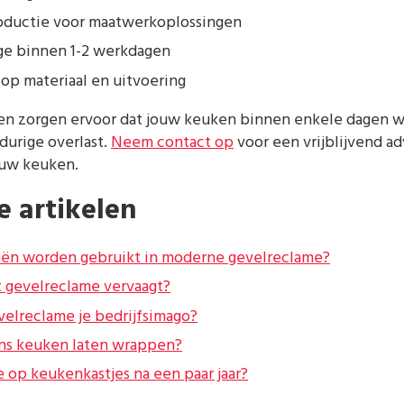
roductie voor maatwerkoplossingen
e binnen 1-2 werkdagen
 op materiaal en uitvoering
en zorgen ervoor dat jouw keuken binnen enkele dagen w
durige overlast.
Neem contact op
voor een vrijblijvend a
ouw keuken.
e artikelen
ën worden gebruikt in moderne gevelreclame?
 gevelreclame vervaagt?
elreclame je bedrijfsimago?
ans keuken laten wrappen?
e op keukenkastjes na een paar jaar?