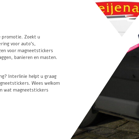
ke promotie. Zoekt u
ering voor
auto’s
,
ezen voor magneetstickers
laggen, banieren en masten
.
g? Interlinie helpt u graag
agneetstickers. Wees welkom
van wat magneetstickers