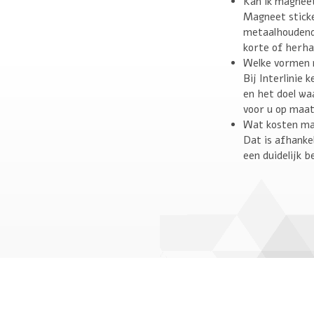
Kan ik magnee
Magneet sticke
metaalhoudend
korte of herha
Welke vormen m
Bij Interlinie
en het doel w
voor u op maat
Wat kosten ma
Dat is afhanke
een duidelijk b