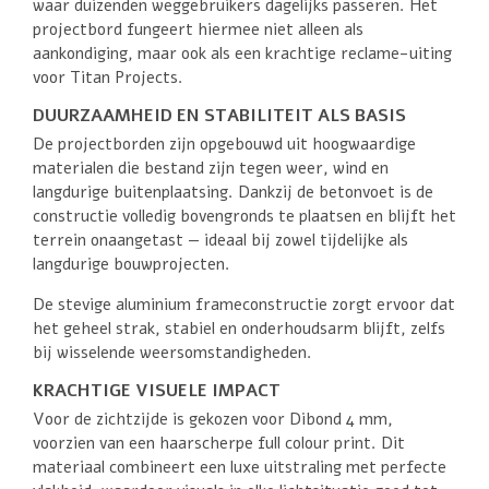
waar duizenden weggebruikers dagelijks passeren. Het
projectbord fungeert hiermee niet alleen als
aankondiging, maar ook als een krachtige reclame-uiting
voor Titan Projects.
DUURZAAMHEID EN STABILITEIT ALS BASIS
De projectborden zijn opgebouwd uit hoogwaardige
materialen die bestand zijn tegen weer, wind en
langdurige buitenplaatsing. Dankzij de betonvoet is de
constructie volledig bovengronds te plaatsen en blijft het
terrein onaangetast — ideaal bij zowel tijdelijke als
langdurige bouwprojecten.
De stevige aluminium frameconstructie zorgt ervoor dat
het geheel strak, stabiel en onderhoudsarm blijft, zelfs
bij wisselende weersomstandigheden.
KRACHTIGE VISUELE IMPACT
Voor de zichtzijde is gekozen voor Dibond 4 mm,
voorzien van een haarscherpe full colour print. Dit
materiaal combineert een luxe uitstraling met perfecte