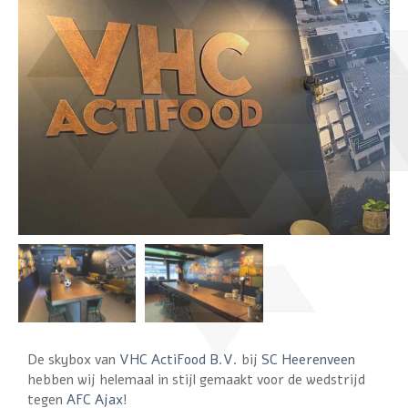
De skybox van
VHC ActiFood B.V.
bij
SC Heerenveen
hebben wij helemaal in stijl gemaakt voor de wedstrijd
tegen
AFC Ajax
!