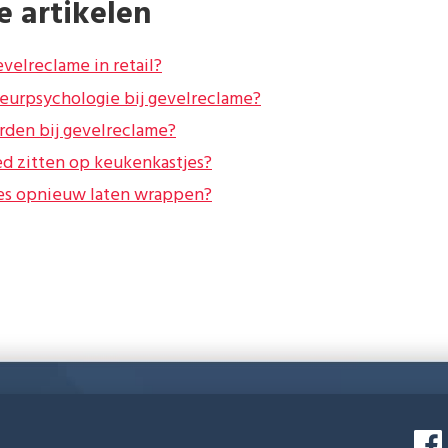
e artikelen
velreclame in retail?
leurpsychologie bij gevelreclame?
rden bij gevelreclame?
oed zitten op keukenkastjes?
jes opnieuw laten wrappen?