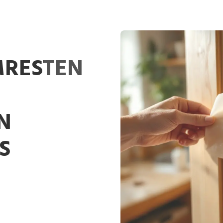
JMRESTEN
N
S