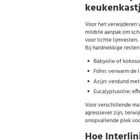
keukenkastj
Voor het verwijderen v
mildste aanpak om sch
voor lichte lijmresten.
Bij hardnekkige reste
Babyolie of kokosol
Föhn: verwarm de l
Azijn: verdund met
Eucalyptusolie: eff
Voor verschillende mat
agressiever zijn, terwi
onopvallende plek voor
Hoe Interlin