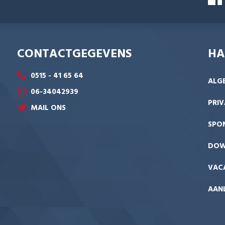
CONTACTGEGEVENS
HA
0515 - 41 65 64
ALG
06-34042939
PRIV
MAIL ONS
SPO
DOW
VAC
AANL