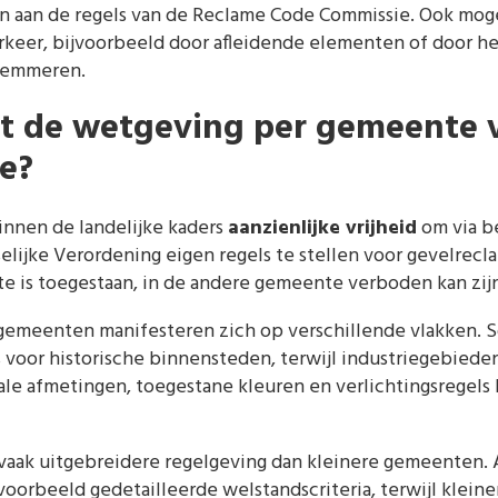
n aan de regels van de Reclame Code Commissie. Ook mog
rkeer, bijvoorbeeld door afleidende elementen of door he
lemmeren.
lt de wetgeving per gemeente 
e?
nen de landelijke kaders
aanzienlijke vrijheid
om via b
lijke Verordening eigen regels te stellen voor gevelrecl
e is toegestaan, in de andere gemeente verboden kan zijn
 gemeenten manifesteren zich op verschillende vlakken
s voor historische binnensteden, terwijl industriegebiede
le afmetingen, toegestane kleuren en verlichtingsregels
vaak uitgebreidere regelgeving dan kleinere gemeenten.
oorbeeld gedetailleerde welstandscriteria, terwijl klein