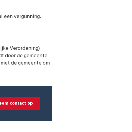
al een vergunning.
ijke Verordening)
rdt door de gemeente
en met de gemeente om
eem contact op