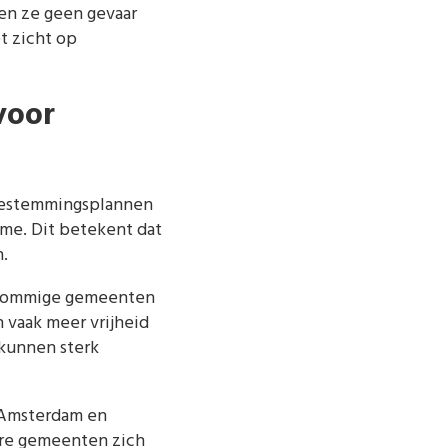
en ze geen gevaar
t zicht op
voor
estemmingsplannen
ame. Dit betekent dat
.
. Sommige gemeenten
n vaak meer vrijheid
 kunnen sterk
 Amsterdam en
ere gemeenten zich