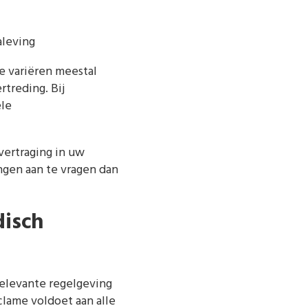
aleving
me variëren meestal
treding. Bij
le
vertraging in uw
ngen aan te vragen dan
disch
relevante regelgeving
lame voldoet aan alle