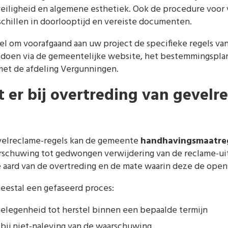
veiligheid en algemene esthetiek. Ook de procedure voor
chillen in doorlooptijd en vereiste documenten.
eel om voorafgaand aan uw project de specifieke regels v
u doen via de gemeentelijke website, het bestemmingsplan
et de afdeling Vergunningen.
 er bij overtreding van gevelr
evelreclame-regels kan de gemeente
handhavingsmaatre
rschuwing tot gedwongen verwijdering van de reclame-uit
e aard van de overtreding en de mate waarin deze de open
eestal een gefaseerd proces:
elegenheid tot herstel binnen een bepaalde termijn
 bij niet-naleving van de waarschuwing