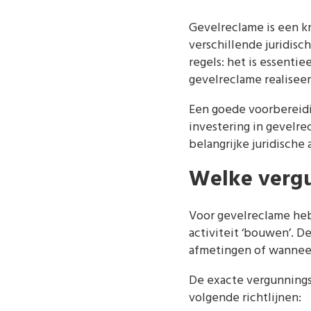
Gevelreclame is een kr
verschillende juridis
regels: het is essenti
gevelreclame realiseer
Een goede voorbereidi
investering in gevelre
belangrijke juridische
Welke vergu
Voor gevelreclame heb
activiteit ‘bouwen’. D
afmetingen of wanneer
De exacte vergunnings
volgende richtlijnen: