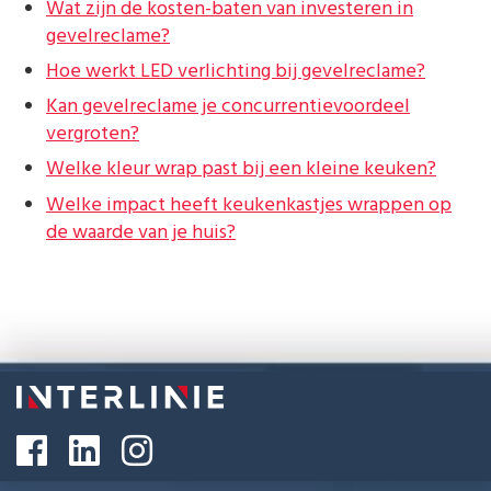
Wat zijn de kosten-baten van investeren in
gevelreclame?
Hoe werkt LED verlichting bij gevelreclame?
Kan gevelreclame je concurrentievoordeel
vergroten?
Welke kleur wrap past bij een kleine keuken?
Welke impact heeft keukenkastjes wrappen op
de waarde van je huis?