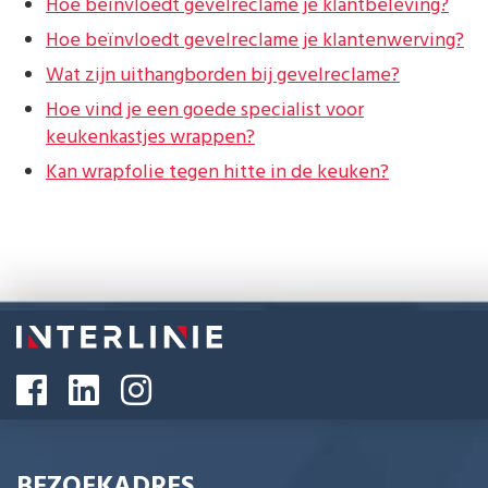
Hoe beïnvloedt gevelreclame je klantbeleving?
Hoe beïnvloedt gevelreclame je klantenwerving?
Wat zijn uithangborden bij gevelreclame?
Hoe vind je een goede specialist voor
keukenkastjes wrappen?
Kan wrapfolie tegen hitte in de keuken?
BEZOEKADRES