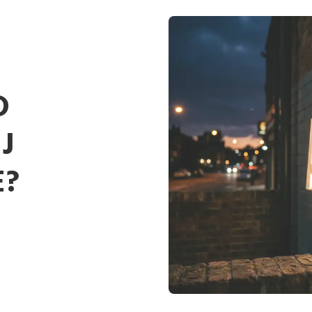
D
J
E?