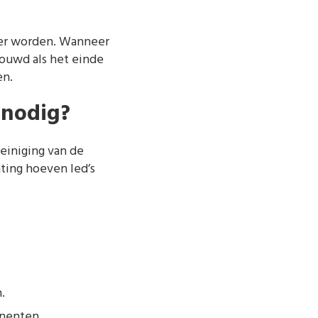
mmer worden. Wanneer
houwd als het einde
en.
 nodig?
einiging van de
hting hoeven led’s
.
onenten.