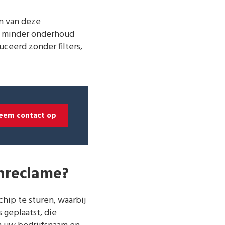
n van deze
en minder onderhoud
ceerd zonder filters,
eem contact op
enreclame?
hip te sturen, waarbij
 geplaatst, die