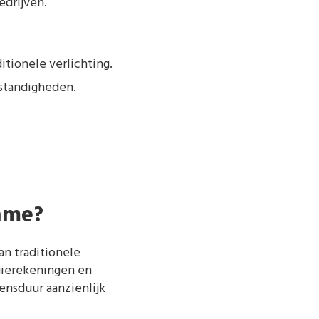
drijven.
itionele verlichting.
mstandigheden.
lame?
an traditionele
rgierekeningen en
ensduur aanzienlijk