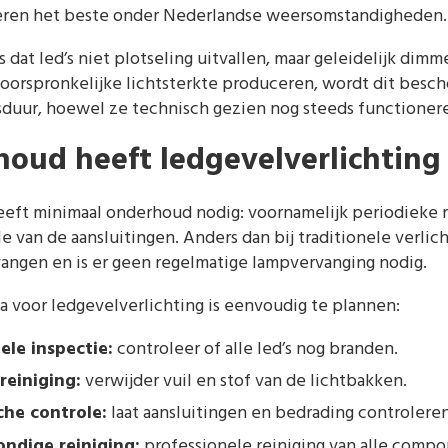
teren het beste onder Nederlandse weersomstandigheden.
is dat led’s niet plotseling uitvallen, maar geleidelijk di
 oorspronkelijke lichtsterkte produceren, wordt dit besc
sduur, hoewel ze technisch gezien nog steeds functioner
oud heeft ledgevelverlichting
eeft minimaal onderhoud nodig: voornamelijk periodieke r
e van de aansluitingen. Anders dan bij traditionele verlic
angen en is er geen regelmatige lampvervanging nodig.
voor ledgevelverlichting is eenvoudig te plannen:
ele inspectie:
controleer of alle led’s nog branden.
reiniging:
verwijder vuil en stof van de lichtbakken.
che controle:
laat aansluitingen en bedrading controleren
ondige reiniging:
professionele reiniging van alle comp