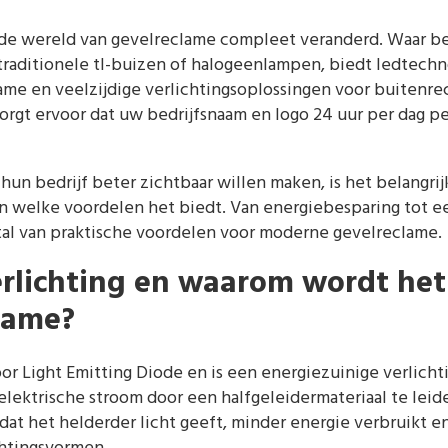
 de wereld van gevelreclame compleet veranderd. Waar be
traditionele tl-buizen of halogeenlampen, biedt ledtechn
ame en veelzijdige verlichtingsoplossingen voor buitenr
orgt ervoor dat uw bedrijfsnaam en logo 24 uur per dag pe
un bedrijf beter zichtbaar willen maken, is het belangri
en welke voordelen het biedt. Van energiebesparing tot e
tal van praktische voordelen voor moderne gevelreclame.
erlichting en waarom wordt het
clame?
oor Light Emitting Diode en is een energiezuinige verlich
elektrische stroom door een halfgeleidermateriaal te leid
at het helderder licht geeft, minder energie verbruikt e