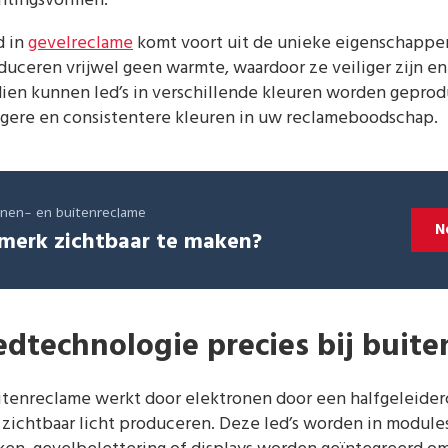
chtingsvormen.
d in
gevelreclame
komt voort uit de unieke eigenschappe
oduceren vrijwel geen warmte, waardoor ze veiliger zijn 
en kunnen led’s in verschillende kleuren worden geprodu
igere en consistentere kleuren in uw reclameboodschap.
innen- en buitenreclame
N
merk zichtbaar te maken?
edtechnologie precies bij buit
itenreclame werkt door elektronen door een halfgeleiderc
zichtbaar licht produceren. Deze led’s worden in modules