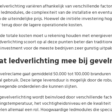
lverlichting variëren afhankelijk van verschillende facto
ledmodules, de complexiteit van de installatie en eventue
de uiteindelijke prijs. Hoewel de initiële investering hoge
f terug door de lagere operationele kosten.
 de totale kosten moet u rekening houden met energieve
verlichting scoort op al deze punten beter dan traditione
 investment voor de meeste bedrijven zeer gunstig uitpak
at ledverlichting mee bij gevel
evelreclame gaat gemiddeld 50.000 tot 100.000 brandure
maal gebruik. Deze lange levensduur is mogelijk door de rob
egende onderdelen die kunnen slijten.
evelverlichting wordt beïnvloed door verschillende facto
ingstemperatuur, het vochtigheidsniveau en de kwaliteit
len allemaal een rol. Hoogwaardige ledmodules die speci