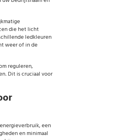
m uw bedrijfsnaam en
jkmatige
en die het licht
schillende ledkleuren
t weer of in de
om reguleren,
. Dit is cruciaal voor
oor
 energieverbruik, een
digheden en minimaal