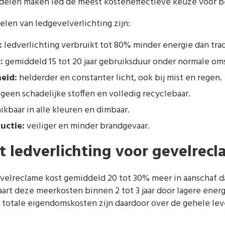
elen maken led de meest kosteneffectieve keuze voor be
elen van ledgevelverlichting zijn:
:
ledverlichting verbruikt tot 80% minder energie dan trad
:
gemiddeld 15 tot 20 jaar gebruiksduur onder normale o
eid:
helderder en constanter licht, ook bij mist en regen.
geen schadelijke stoffen en volledig recyclebaar.
kbaar in alle kleuren en dimbaar.
uctie:
veiliger en minder brandgevaar.
t ledverlichting voor gevelrec
evelreclame kost gemiddeld 20 tot 30% meer in aanschaf d
aart deze meerkosten binnen 2 tot 3 jaar door lagere ene
totale eigendomskosten zijn daardoor over de gehele lev