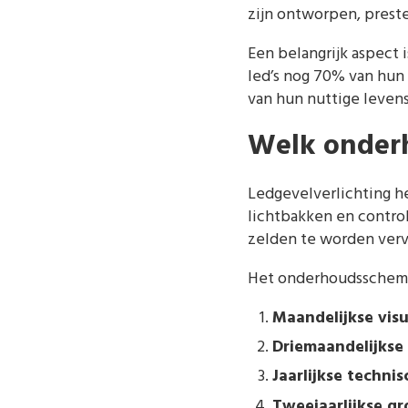
zijn ontworpen, pres
Een belangrijk aspect 
led’s nog 70% van hun
van hun nuttige leven
Welk onderh
Ledgevelverlichting h
lichtbakken en control
zelden te worden verv
Het onderhoudsschema 
Maandelijkse visu
Driemaandelijkse 
Jaarlijkse technis
Tweejaarlijkse gr