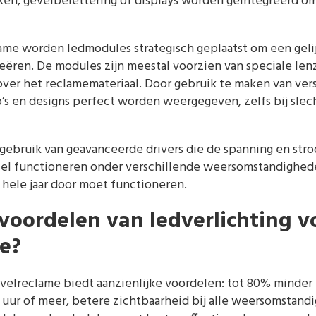
kken, gevelbelettering of displays worden geïntegreerd o
ame worden ledmodules strategisch geplaatst om een geli
reëren. De modules zijn meestal voorzien van speciale lenz
over het reclamemateriaal. Door gebruik te maken van ver
s en designs perfect worden weergegeven, zelfs bij slech
gebruik van geavanceerde drivers die de spanning en stro
iel functioneren onder verschillende weersomstandigheden
 hele jaar door moet functioneren.
 voordelen van ledverlichting v
e?
evelreclame biedt aanzienlijke voordelen: tot 80% minder
 uur of meer, betere zichtbaarheid bij alle weersomstan