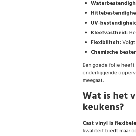
Waterbestendigh
Hittebestendighe
UV-bestendigheid
Kleefvastheid:
Hec
Flexibiliteit:
Volgt
Chemische besten
Een goede folie heeft
onderliggende oppervla
meegaat.
Wat is het v
keukens?
Cast vinyl is flexibe
kwaliteit biedt maar o