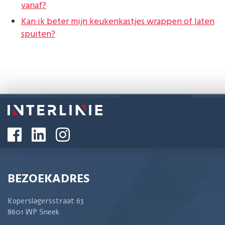
vanaf?
Kan ik beter mijn keukenkastjes wrappen of laten
spuiten?
BEZOEKADRES
Koperslagersstraat 63
8601 WP Sneek