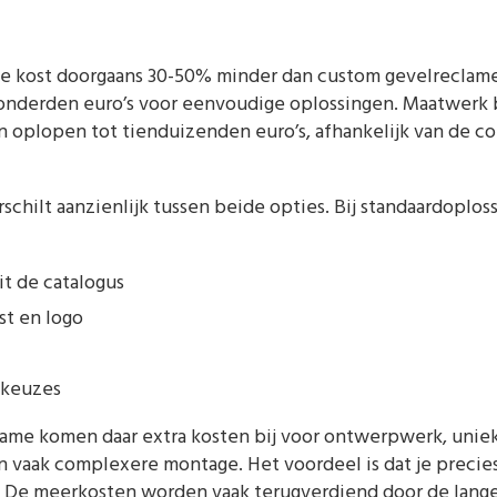
e kost doorgaans 30-50% minder dan custom gevelreclame,
onderden euro’s voor eenvoudige oplossingen. Maatwerk 
n oplopen tot tienduizenden euro’s, afhankelijk van de c
schilt aanzienlijk tussen beide opties. Bij standaardoplos
it de catalogus
st en logo
lkeuzes
ame komen daar extra kosten bij voor ontwerpwerk, uniek
aak complexere montage. Het voordeel is dat je precies k
 De meerkosten worden vaak terugverdiend door de lange