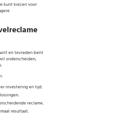
Je kunt kiezen voor
agere
velreclame
 wilt en tevreden bent
wil onderscheiden,
n.
n:
r investering en tijd.
ossingen.
erscheidende reclame.
maal resultaat.