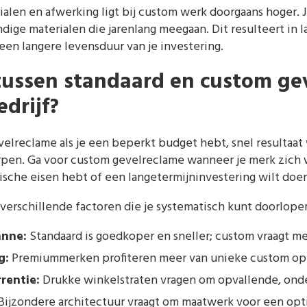
ialen en afwerking ligt bij custom werk doorgaans hoger. 
ge materialen die jarenlang meegaan. Dit resulteert in l
en langere levensduur van je investering.
 tussen standaard en custom ge
drijf?
velreclame als je een beperkt budget hebt, snel resultaat
en. Ga voor custom gevelreclame wanneer je merk zich 
ische eisen hebt of een langetermijninvestering wilt doe
verschillende factoren die je systematisch kunt doorlope
anne:
Standaard is goedkoper en sneller; custom vraagt mee
g:
Premiummerken profiteren meer van unieke custom opl
rentie:
Drukke winkelstraten vragen om opvallende, ond
Bijzondere architectuur vraagt om maatwerk voor een opti