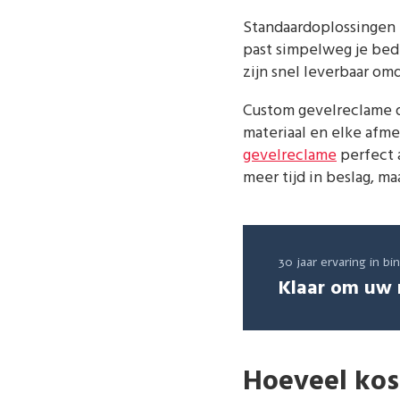
Standaardoplossingen z
past simpelweg je bed
zijn snel leverbaar o
Custom gevelreclame d
materiaal en elke afme
gevelreclame
perfect a
meer tijd in beslag, m
30 jaar ervaring in b
Klaar om uw 
Hoeveel kos