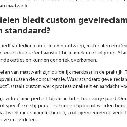
van maatwerk.
elen biedt custom gevelreclam
n standaard?
iedt volledige controle over ontwerp, materialen en afm
 creëert die perfect aansluit bij je merk en doelgroep. St
ande opties en kunnen generiek overkomen.
elen van maatwerk zijn duidelijk merkbaar in de praktijk. T
 opvalt tussen de concurrentie. Waar standaard gevelrecla
ct”, straalt custom werk professionaliteit en aandacht voo
gevelreclame perfect bij de architectuur van je pand. On
 of specifieke stijlperiodes kunnen optimaal worden benu
 maatwerk meer mogelijkheden, zoals geïntegreerde verli
ieve onderdelen.