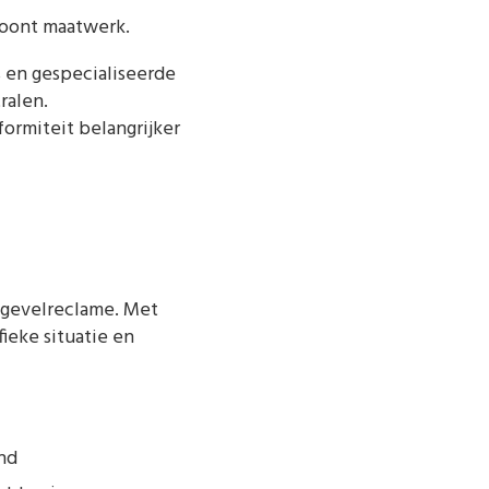
 loont maatwerk.
rs en gespecialiseerde
ralen.
ormiteit belangrijker
m gevelreclame. Met
ieke situatie en
and