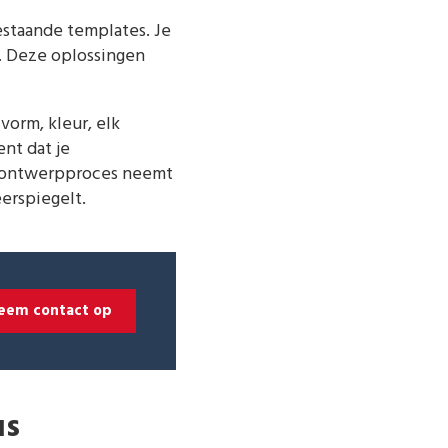
estaande templates. Je
. Deze oplossingen
orm, kleur, elk
nt dat je
Het ontwerpproces neemt
eerspiegelt.
eem contact op
us