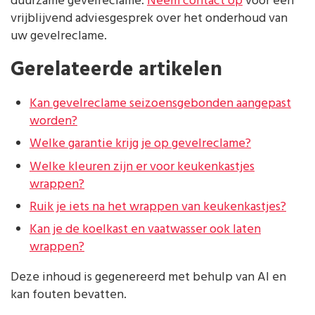
duurzame gevelreclame.
Neem contact op
voor een
vrijblijvend adviesgesprek over het onderhoud van
uw gevelreclame.
Gerelateerde artikelen
Kan gevelreclame seizoensgebonden aangepast
worden?
Welke garantie krijg je op gevelreclame?
Welke kleuren zijn er voor keukenkastjes
wrappen?
Ruik je iets na het wrappen van keukenkastjes?
Kan je de koelkast en vaatwasser ook laten
wrappen?
Deze inhoud is gegenereerd met behulp van AI en
kan fouten bevatten.