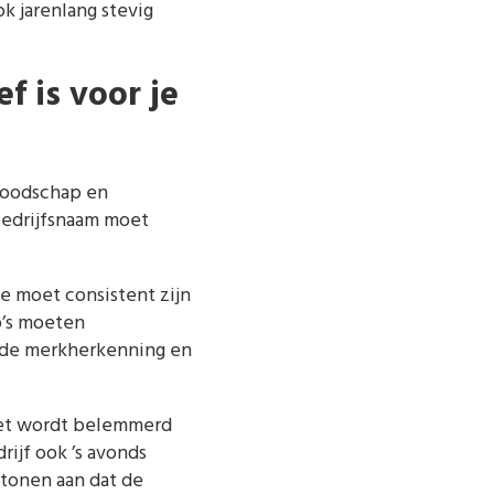
k jarenlang stevig
f is voor je
boodschap en
bedrijfsnaam moet
me moet consistent zijn
o’s moeten
t de merkherkenning en
niet wordt belemmerd
ijf ook ’s avonds
tonen aan dat de