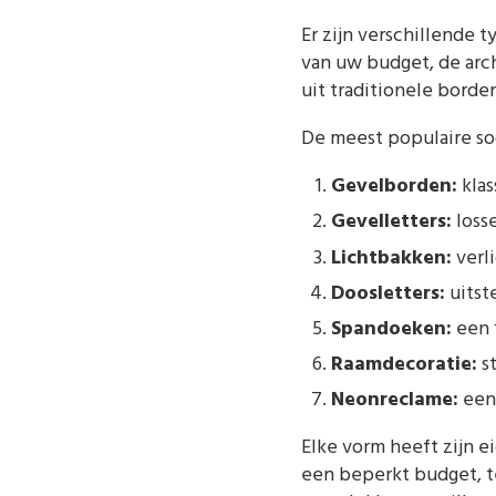
Er zijn verschillende 
van uw budget, de arc
uit traditionele borde
De meest populaire so
Gevelborden:
klas
Gevelletters:
losse
Lichtbakken:
verli
Doosletters:
uitst
Spandoeken:
een f
Raamdecoratie:
st
Neonreclame:
een 
Elke vorm heeft zijn e
een beperkt budget, te