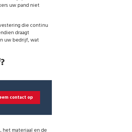
kers uw pand niet
vestering die continu
endien draagt
n uw bedrijf, wat
f?
eem contact op
, het materiaal en de