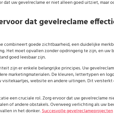
 dat uw gevelreclame er niet alleen goed uitziet, maar oo
ervoor dat gevelreclame effectie
me combineert goede zichtbaarheid, een duidelijke merk
ng. Het moet opvallen zonder opdringerig te zijn, en uw 
and goed leesbaar zijn.
iteit zijn er enkele belangrijke principes. Uw gevelrecla
dere marketingmaterialen. De kleuren, lettertypen en log
isitekaartjes, website en andere uitingen. Dit versterk
catie een cruciale rol. Zorg ervoor dat uw gevelreclame 
len of andere obstakels. Overweeg verlichting als uw bedr
pvallen in het donker.
Succesvolle gevelreclameprojecten