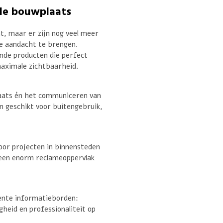
de bouwplaats
t, maar er zijn nog veel meer
e aandacht te brengen.
ende producten die perfect
maximale zichtbaarheid.
aats én het communiceren van
en geschikt voor buitengebruik,
voor projecten in binnensteden
 een enorm reclameoppervlak
nente informatieborden:
gheid en professionaliteit op