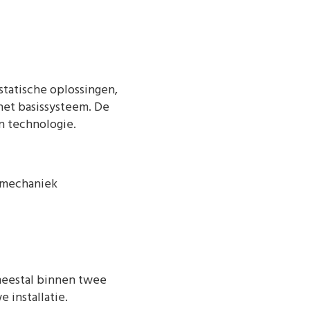
statische oplossingen,
het basissysteem. De
en technologie.
n mechaniek
 meestal binnen twee
 installatie.