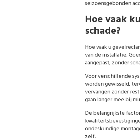
seizoensgebonden ac
Hoe vaak ku
schade?
Hoe vaak u gevelrecla
van de installatie. G
aangepast, zonder scha
Voor verschillende sy
worden gewisseld, terw
vervangen zonder rest
gaan langer mee bij mi
De belangrijkste facto
kwaliteitsbevestiging
ondeskundige montage 
zelf.