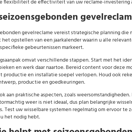
flexibiliteit de effectiviteit van uw reclame-investering a
 seizoensgebonden gevelreclam
ebonden gevelreclame vereist strategische planning die
t het opstellen van een jaarkalender waarin u alle relevan
sspecifieke gebeurtenissen markeert.
gsaanpak omvat verschillende stappen. Start met het iden
pieken en werk daar naartoe. Bereid content voor deze 
t productie en installatie soepel verlopen. Houd ook rek
ntwerp, productie en goedkeuringen.
ook aan praktische aspecten, zoals weersomstandigheden. 
tormachtig weer is niet ideaal, dus plan belangrijke wis
. Test uw wisselbare systemen regelmatig om ervoor te zo
u het nodig hebt.