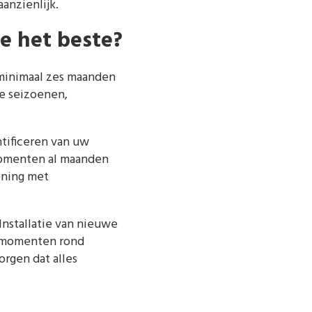
anzienlijk.
e het beste?
 minimaal zes maanden
te seizoenen,
tificeren van uw
momenten al maanden
ening met
Installatie van nieuwe
selmomenten rond
rgen dat alles