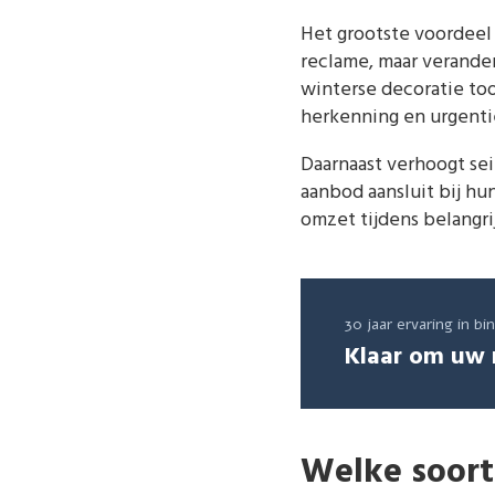
Het grootste voordeel
reclame, maar verande
winterse decoratie too
herkenning en urgentie
Daarnaast verhoogt se
aanbod aansluit bij h
omzet tijdens belang
30 jaar ervaring in b
Klaar om uw 
Welke soor