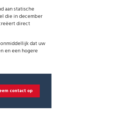
d aan statische
el die in december
creëert direct
onmiddellijk dat uw
en en een hogere
eem contact op