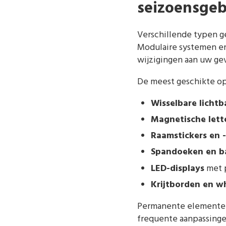
seizoensge
Verschillende typen g
Modulaire systemen en
wijzigingen aan uw gev
De meest geschikte opt
Wisselbare licht
Magnetische lette
Raamstickers en -
Spandoeken en b
LED-displays
met p
Krijtborden en w
Permanente elementen, 
frequente aanpassinge